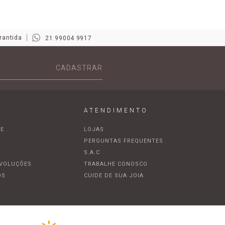
rantida
21 99004 9917
CADASTRAR
ATENDIMENTO
DE
LOJAS
A
PERGUNTAS FREQUENTES
S.A.C
EVOLUÇÕES
TRABALHE CONOSCO
OS
CUIDE DE SUA JOIA