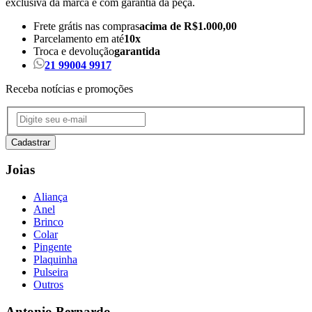
exclusiva da marca e com garantia da peça.
Frete grátis nas compras
acima de R$1.000,00
Parcelamento em até
10x
Troca e devolução
garantida
21 99004 9917
Receba notícias e promoções
Cadastrar
Joias
Aliança
Anel
Brinco
Colar
Pingente
Plaquinha
Pulseira
Outros
Antonio Bernardo