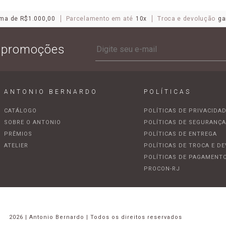
ma de R$1.000,00
Parcelamento em até
10x
Troca e devolução
ga
e promoções
ANTONIO BERNARDO
POLÍTICAS
CATÁLOGO
POLÍTICAS DE PRIVACIDA
SOBRE O ANTONIO
POLÍTICAS DE SEGURANÇ
PRÊMIOS
POLÍTICAS DE ENTREGA
ATELIER
POLÍTICAS DE TROCA E D
POLÍTICAS DE PAGAMENT
PROCON-RJ
2026 | Antonio Bernardo | Todos os direitos reservados