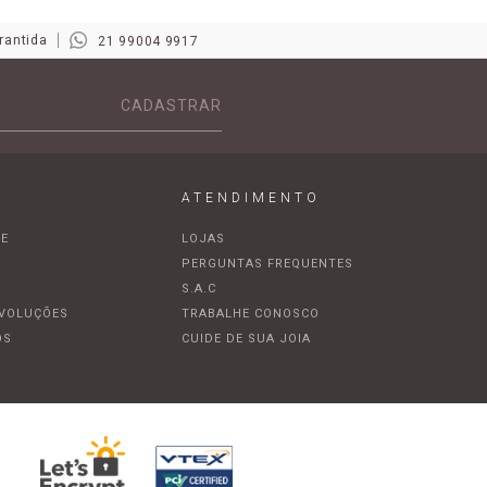
rantida
21 99004 9917
CADASTRAR
ATENDIMENTO
DE
LOJAS
A
PERGUNTAS FREQUENTES
S.A.C
EVOLUÇÕES
TRABALHE CONOSCO
OS
CUIDE DE SUA JOIA