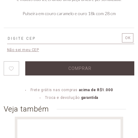
Pulseira em couro caramelo e ouro 18k com 28 cm
Não sei meu CEP
COMPRAR
Frete grátis nas compras
acima de R$1.000
Troca e devolução
garantida
Veja também
PULSE