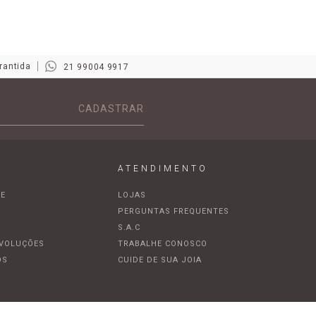
rantida
21 99004 9917
CADASTRAR
ATENDIMENTO
DE
LOJAS
A
PERGUNTAS FREQUENTES
S.A.C
EVOLUÇÕES
TRABALHE CONOSCO
OS
CUIDE DE SUA JOIA