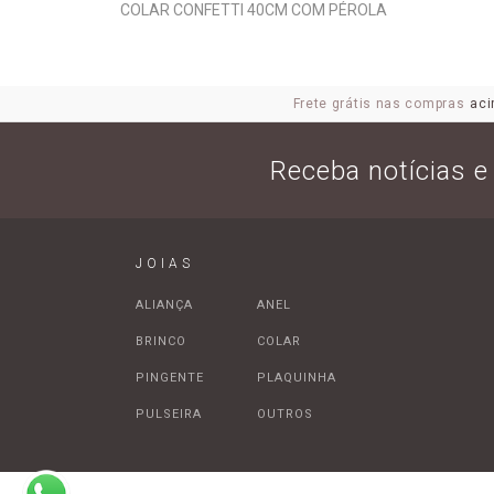
COLAR CONFETTI 40CM COM PÉROLA
Frete grátis nas compras
aci
Receba notícias 
JOIAS
ALIANÇA
ANEL
BRINCO
COLAR
PINGENTE
PLAQUINHA
PULSEIRA
OUTROS