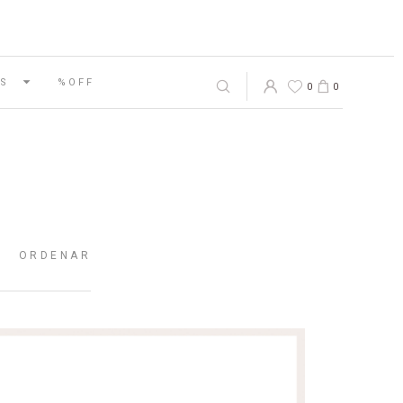
S
%OFF
0
0
ORDENAR