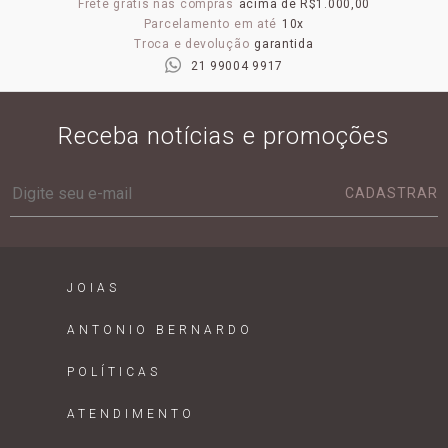
Frete grátis nas compras
acima de R$1.000,00
Parcelamento em até
10x
Troca e devolução
garantida
21 99004 9917
Receba notícias e promoções
CADASTRAR
JOIAS
ANTONIO BERNARDO
POLÍTICAS
ATENDIMENTO