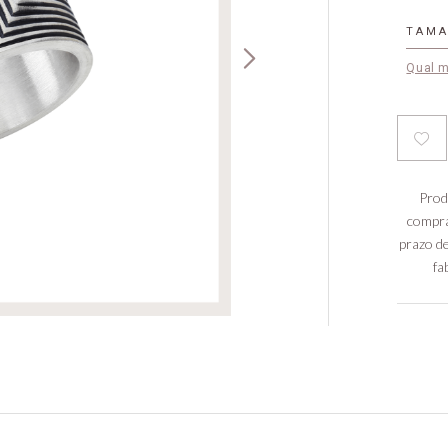
TAM
Qual 
Prod
compra
prazo de
fa