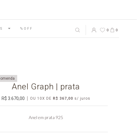
S
%OFF
0
0
comenda
Anel Graph | prata
R$ 3.670,00
OU
10
X DE
R$ 367,00
Anel em prata 925