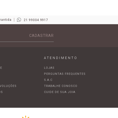
rantida
21 99004 9917
CADASTRAR
ATENDIMENTO
DE
LOJAS
A
PERGUNTAS FREQUENTES
S.A.C
EVOLUÇÕES
TRABALHE CONOSCO
OS
CUIDE DE SUA JOIA