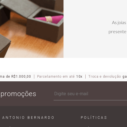
As joia
presente 
ma de R$1.000,00
Parcelamento em até
10x
Troca e devolução
ga
e promoções
ANTONIO BERNARDO
POLÍTICAS