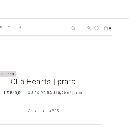
S
%OFF
0
0
comenda
Clip Hearts | prata
R$ 880,00
OU
2
X
DE
R$ 440,00
Clip em prata 925