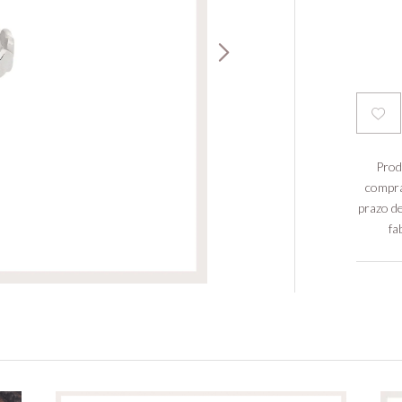
Prod
compra
prazo de
fa