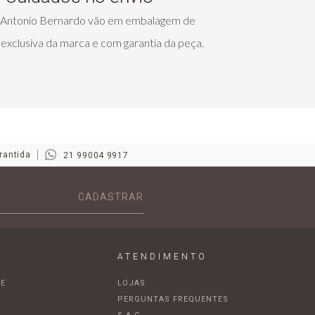
s Antonio Bernardo vão em embalagem de
exclusiva da marca e com garantia da peça.
rantida
21 99004 9917
CADASTRAR
ATENDIMENTO
DE
LOJAS
A
PERGUNTAS FREQUENTES