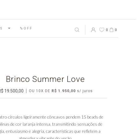
S
%OFF
0
0
Brinco Summer Love
R$ 19.500,00
OU
10
X
DE
R$ 1.950,00
tro círculos ligeiramente côncavos pendem 15 beads de
inas de cor laranja intensa, transmitindo sensações de
ia, entusiasmo e alegria, características que refletem a
atmosfera vibrante do verão.