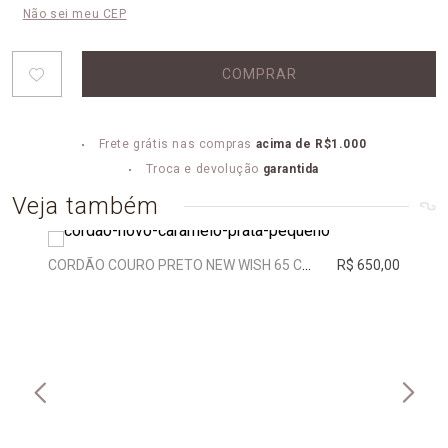
Não sei meu CEP
COMPRAR
Frete grátis nas compras
acima de R$1.000
Troca e devolução
garantida
Veja também
CORDÃO COURO PRETO NEW WISH 65 CM | PRATA
R$ 650,00
CORD