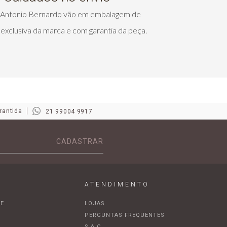
s Antonio Bernardo vão em embalagem de
exclusiva da marca e com garantia da peça.
rantida
21 99004 9917
CADASTRAR
ATENDIMENTO
DE
LOJAS
A
PERGUNTAS FREQUENTES
S.A.C