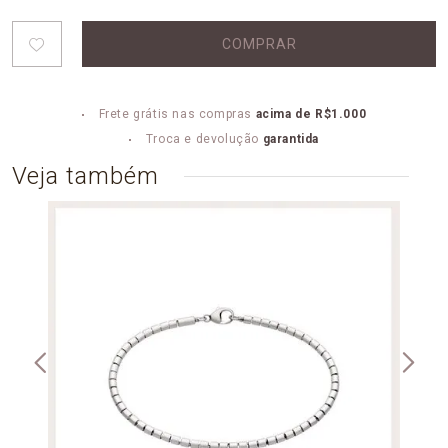
COMPRAR
Frete grátis nas compras
acima de R$1.000
Troca e devolução
garantida
Veja também
PULS