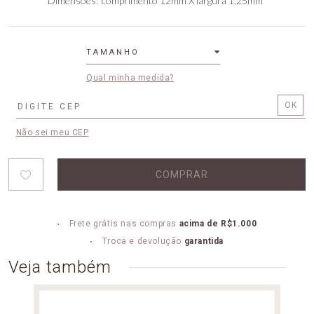
Dimensões
comprimento 12mm X largura 1,25mm
TAMANHO
Qual minha medida?
Não sei meu CEP
COMPRAR
Frete grátis nas compras
acima de R$1.000
Troca e devolução
garantida
Veja também
ANEL