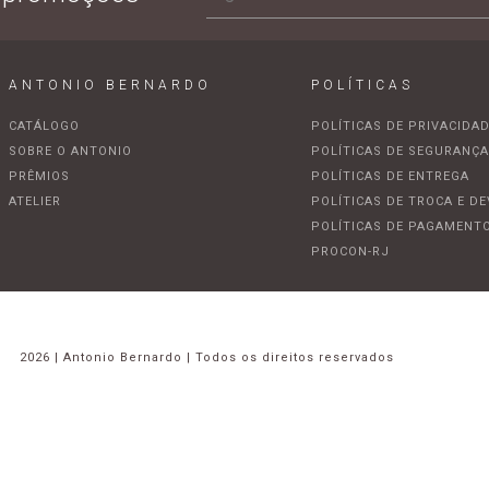
ANTONIO BERNARDO
POLÍTICAS
CATÁLOGO
POLÍTICAS DE PRIVACIDA
SOBRE O ANTONIO
POLÍTICAS DE SEGURANÇ
PRÊMIOS
POLÍTICAS DE ENTREGA
ATELIER
POLÍTICAS DE TROCA E D
POLÍTICAS DE PAGAMENT
PROCON-RJ
2026 | Antonio Bernardo | Todos os direitos reservados