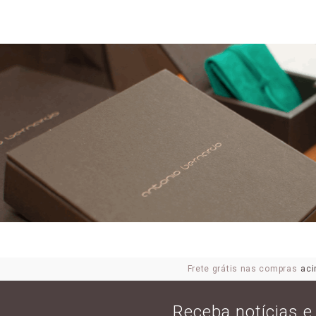
Frete grátis nas compras
aci
Receba notícias 