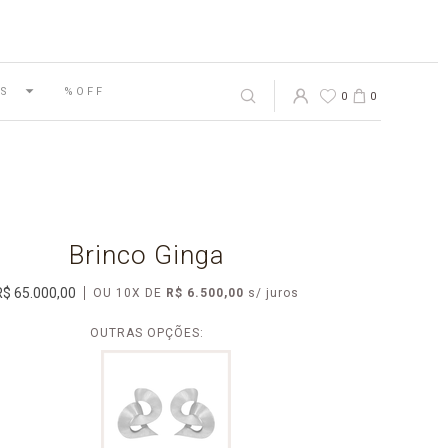
S
%OFF
0
0
Brinco Ginga
R$ 65.000,00
OU
10
X
DE
R$ 6.500,00
OUTRAS OPÇÕES: