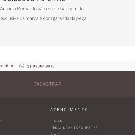
s Antonio Bernardo vão em embalagem de
exclusiva da marca e com garantia da peça.
rantida
21 99004 9917
CADASTRAR
ATENDIMENTO
DE
LOJAS
A
PERGUNTAS FREQUENTES
S.A.C