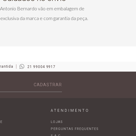
s Antonio Bernardo vão em embalagem de
exclusiva da marca e com garantia da peça.
rantida
21 99004 9917
CADASTRAR
ATENDIMENTO
DE
LOJAS
A
PERGUNTAS FREQUENTES
S.A.C