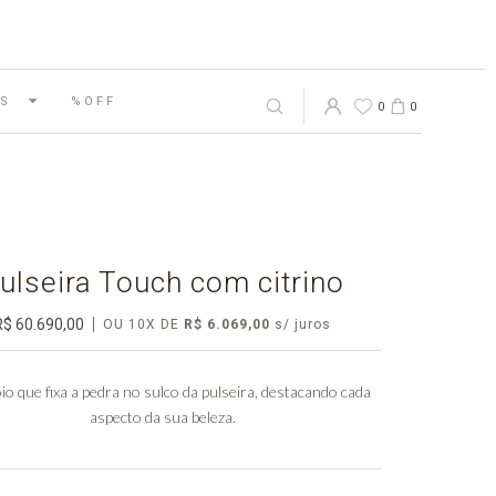
S
%OFF
0
0
ulseira Touch com citrino
R$ 60.690,00
OU
10
X
DE
R$ 6.069,00
io que fixa a pedra no sulco da pulseira, destacando cada
aspecto da sua beleza.