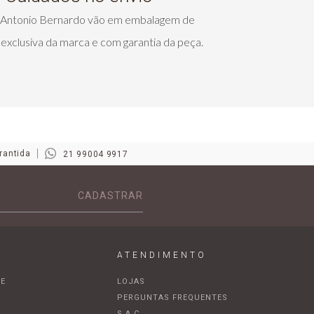
s Antonio Bernardo vão em embalagem de
exclusiva da marca e com garantia da peça.
rantida
21 99004 9917
CADASTRAR
ATENDIMENTO
DE
LOJAS
A
PERGUNTAS FREQUENTES
S.A.C