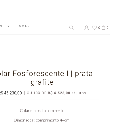
S
%OFF
0
0
lar Fosforescente I | prata
grafite
R$ 45.230,00
OU
10
X
DE
R$ 4.523,00
Colar em prata com berilo
Dimensões
comprimento 44cm