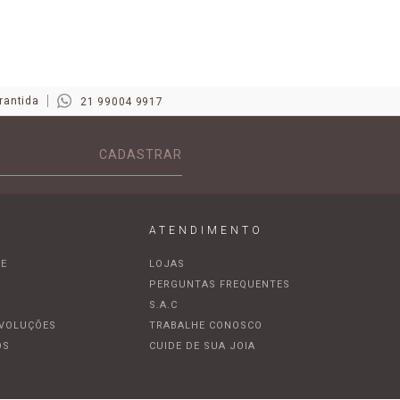
rantida
21 99004 9917
CADASTRAR
ATENDIMENTO
DE
LOJAS
A
PERGUNTAS FREQUENTES
S.A.C
EVOLUÇÕES
TRABALHE CONOSCO
OS
CUIDE DE SUA JOIA