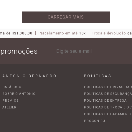
CARREGAR MAIS
ma de R$1.000,00
Parcelamento em até
10x
Troca e devolução
ga
e promoções
ANTONIO BERNARDO
POLÍTICAS
CATÁLOGO
POLÍTICAS DE PRIVACIDA
SOBRE O ANTONIO
POLÍTICAS DE SEGURANÇ
PRÊMIOS
POLÍTICAS DE ENTREGA
ATELIER
POLÍTICAS DE TROCA E D
POLÍTICAS DE PAGAMENT
PROCON-RJ