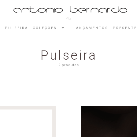
E
PULSEIRA
COLEÇÕES
LANÇAMENTOS
PRESENTE
Pulseira
2 produtos