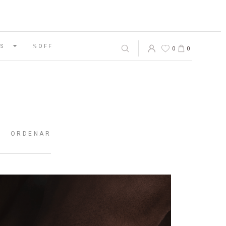
S
%OFF
0
0
ORDENAR