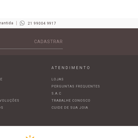
rantida
21 99004 9917
CADASTRAR
ATENDIMENTO
DE
LOJAS
A
PERGUNTAS FREQUENTES
S.A.C
EVOLUÇÕES
TRABALHE CONOSCO
OS
CUIDE DE SUA JOIA