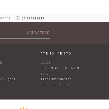
rantida
21 99004 9917
CADASTRAR
ATENDIMENTO
DE
LOJAS
A
PERGUNTAS FREQUENTES
S.A.C
EVOLUÇÕES
TRABALHE CONOSCO
OS
CUIDE DE SUA JOIA