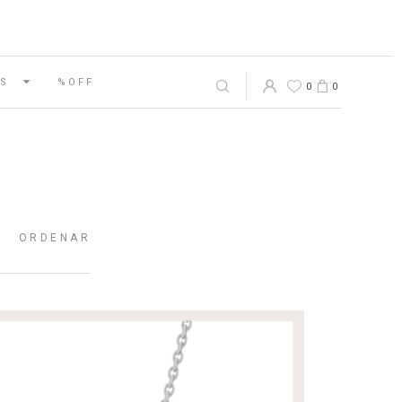
S
%OFF
0
0
ORDENAR