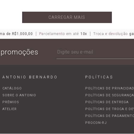
CARREGAR MAIS
ma de R$1.000,00
Parcelamento em até
10x
Troca e devolução
ga
e promoções
ANTONIO BERNARDO
POLÍTICAS
CATÁLOGO
POLÍTICAS DE PRIVACIDA
SOBRE O ANTONIO
POLÍTICAS DE SEGURANÇ
PRÊMIOS
POLÍTICAS DE ENTREGA
ATELIER
POLÍTICAS DE TROCA E D
POLÍTICAS DE PAGAMENT
PROCON-RJ