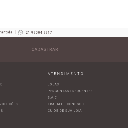
rantida
21 99004 9917
CADASTRAR
ATENDIMENTO
DE
LOJAS
A
PERGUNTAS FREQUENTES
S.A.C
EVOLUÇÕES
TRABALHE CONOSCO
OS
CUIDE DE SUA JOIA