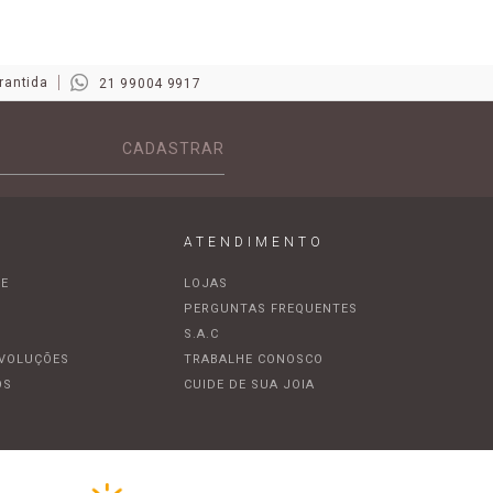
rantida
21 99004 9917
CADASTRAR
ATENDIMENTO
DE
LOJAS
A
PERGUNTAS FREQUENTES
S.A.C
EVOLUÇÕES
TRABALHE CONOSCO
OS
CUIDE DE SUA JOIA