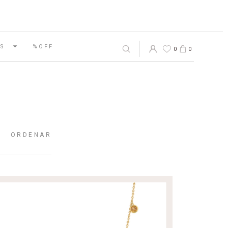
S
%OFF
0
0
ORDENAR