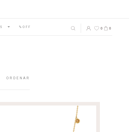
S
%OFF
0
0
ORDENAR