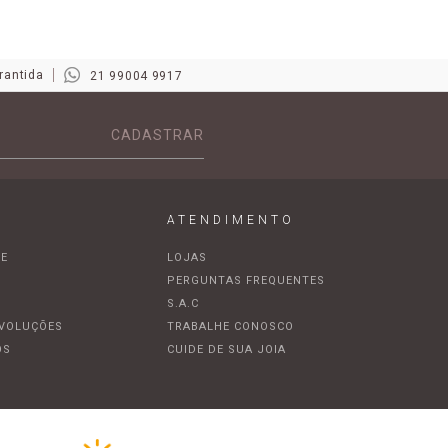
rantida
21 99004 9917
CADASTRAR
ATENDIMENTO
DE
LOJAS
A
PERGUNTAS FREQUENTES
S.A.C
EVOLUÇÕES
TRABALHE CONOSCO
OS
CUIDE DE SUA JOIA