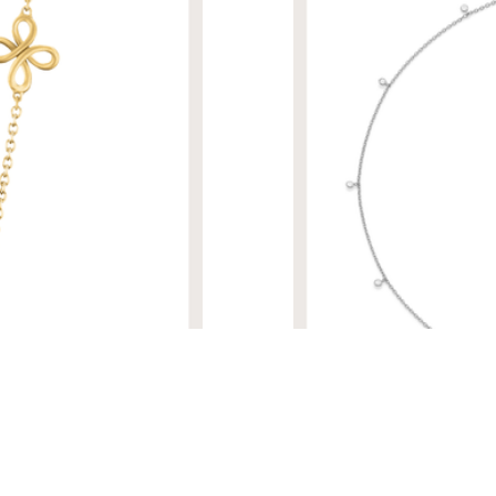
R$ 31.620,00
COLAR GLITTER | OURO BR