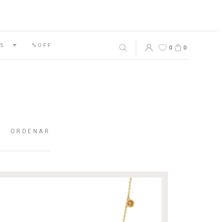
S
%OFF
0
0
ORDENAR