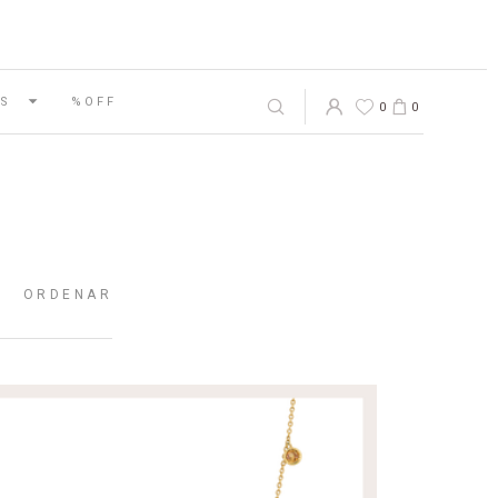
S
%OFF
0
0
ORDENAR