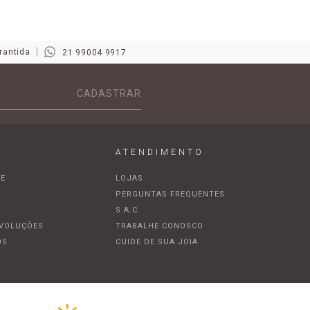
rantida
21 99004 9917
CADASTRAR
ATENDIMENTO
DE
LOJAS
A
PERGUNTAS FREQUENTES
S.A.C
EVOLUÇÕES
TRABALHE CONOSCO
OS
CUIDE DE SUA JOIA