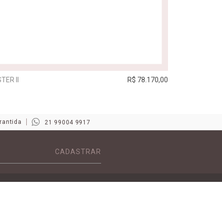
TER II
R$ 78.170,00
rantida
21 99004 9917
CADASTRAR
ATENDIMENTO
DE
LOJAS