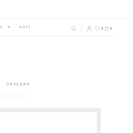
S
%OFF
0
0
ORDENAR