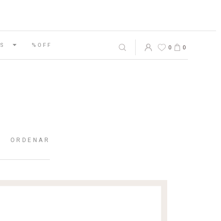
S
%OFF
0
0
ORDENAR