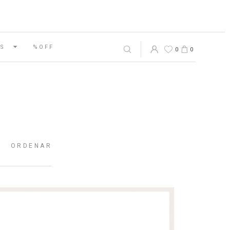
S
%OFF
0
0
ORDENAR