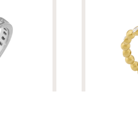
R$ 40.290,00
ALIANÇA BEM-ME-QUER