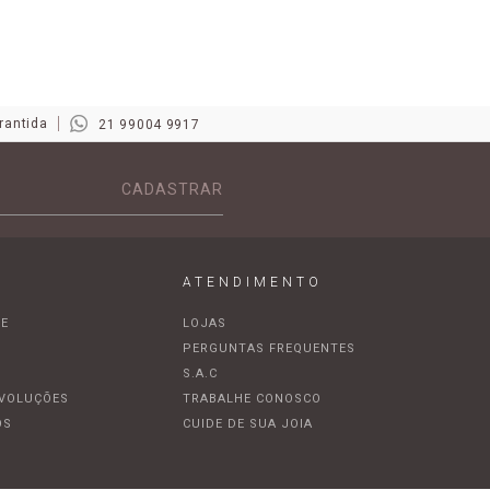
rantida
21 99004 9917
CADASTRAR
ATENDIMENTO
DE
LOJAS
A
PERGUNTAS FREQUENTES
S.A.C
EVOLUÇÕES
TRABALHE CONOSCO
OS
CUIDE DE SUA JOIA