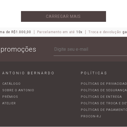
CARREGAR MAIS
ma de R$1.000,00
Parcelamento em até
10x
Troca e devolução
ga
e promoções
ANTONIO BERNARDO
POLÍTICAS
CATÁLOGO
POLÍTICAS DE PRIVACIDA
SOBRE O ANTONIO
POLÍTICAS DE SEGURANÇ
PRÊMIOS
POLÍTICAS DE ENTREGA
ATELIER
POLÍTICAS DE TROCA E D
POLÍTICAS DE PAGAMENT
PROCON-RJ