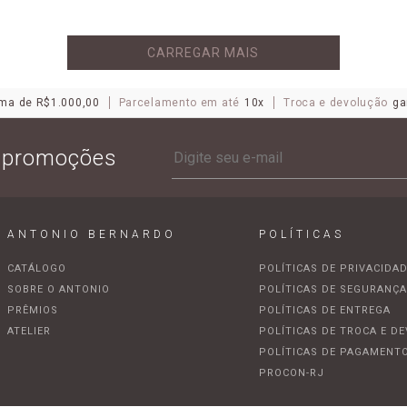
CARREGAR MAIS
ma de R$1.000,00
Parcelamento em até
10x
Troca e devolução
ga
e promoções
ANTONIO BERNARDO
POLÍTICAS
CATÁLOGO
POLÍTICAS DE PRIVACIDA
SOBRE O ANTONIO
POLÍTICAS DE SEGURANÇ
PRÊMIOS
POLÍTICAS DE ENTREGA
ATELIER
POLÍTICAS DE TROCA E D
POLÍTICAS DE PAGAMENT
PROCON-RJ