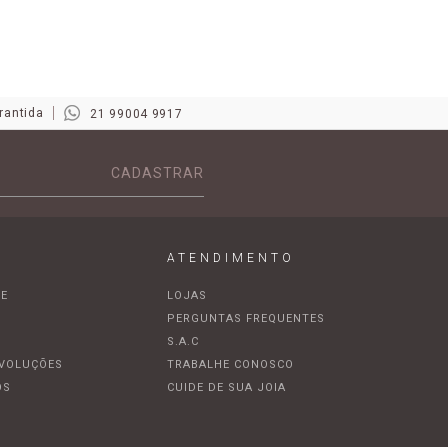
rantida
21 99004 9917
CADASTRAR
ATENDIMENTO
DE
LOJAS
A
PERGUNTAS FREQUENTES
S.A.C
EVOLUÇÕES
TRABALHE CONOSCO
OS
CUIDE DE SUA JOIA