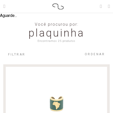
Aguarde...
Você procurou por:
plaquinha
Encontramos 25 produtos
ORDENAR
FILTRAR