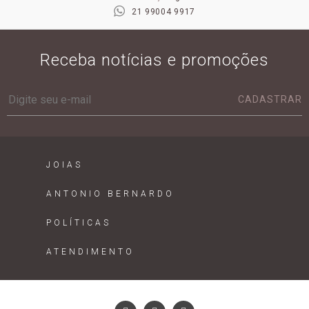
21 99004 9917
Receba notícias e promoções
CADASTRAR
JOIAS
ANTONIO BERNARDO
POLÍTICAS
ATENDIMENTO