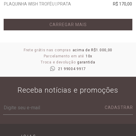
PLAQUINHA WISH TROFÉU | PRATA
R$ 170,00
CARREGAR MAIS
Frete grátis nas compras
acima de R$1.000,00
Parcelamento em até
10x
Troca e devolução
garantida
21 99004 9917
Receba notícias e promoções
CADASTRAR