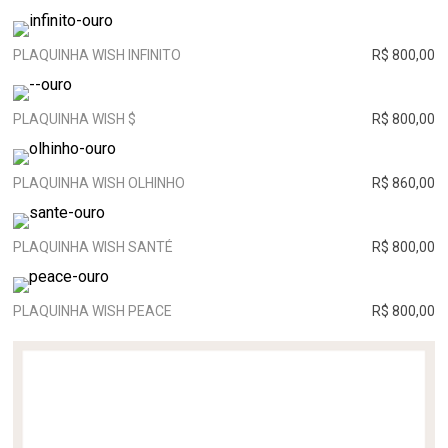
PLAQUINHA WISH INFINITO
R$ 800,00
PLAQUINHA WISH $
R$ 800,00
PLAQUINHA WISH OLHINHO
R$ 860,00
PLAQUINHA WISH SANTÉ
R$ 800,00
PLAQUINHA WISH PEACE
R$ 800,00