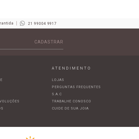
rantida
21 99004 9917
CADASTRAR
ATENDIMENTO
DE
LOJAS
A
PERGUNTAS FREQUENTES
S.A.C
EVOLUÇÕES
TRABALHE CONOSCO
OS
CUIDE DE SUA JOIA