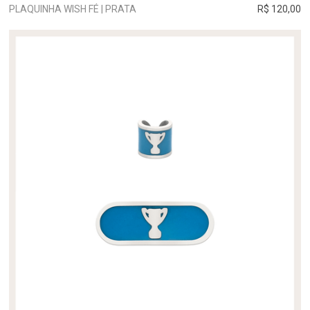
PLAQUINHA WISH FÉ | PRATA
R$ 120,00