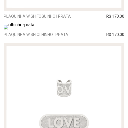
PLAQUINHA WISH FOGUINHO | PRATA
R$ 170,00
PLAQUINHA WISH OLHINHO | PRATA
R$ 170,00