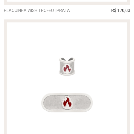
PLAQUINHA WISH TROFÉU | PRATA
R$ 170,00