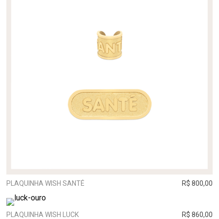
PLAQUINHA WISH SANTÉ
R$ 800,00
PLAQUINHA WISH LUCK
R$ 860,00