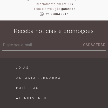
Parcelamento em até
10x
Troca e devolução
garantida
21 99004 9917
Receba notícias e promoções
CADASTRAR
JOIAS
ANTONIO BERNARDO
POLÍTICAS
ATENDIMENTO