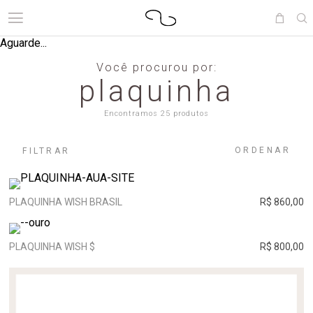
Aguarde...
Você procurou por:
plaquinha
Encontramos 25 produtos
ORDENAR
FILTRAR
PLAQUINHA WISH BRASIL
R$ 860,00
PLAQUINHA WISH $
R$ 800,00